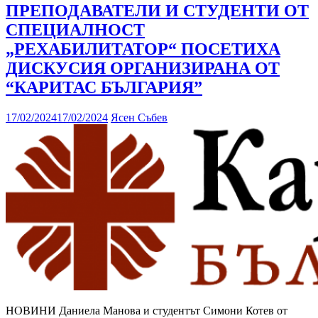
ПРЕПОДАВАТЕЛИ И СТУДЕНТИ ОТ
СПЕЦИАЛНОСТ
„РЕХАБИЛИТАТОР“ ПОСЕТИХА
ДИСКУСИЯ ОРГАНИЗИРАНА ОТ
“КАРИТАС БЪЛГАРИЯ”
17/02/2024
17/02/2024
Ясен Събев
НОВИНИ Даниела Манова и студентът Симони Котев от