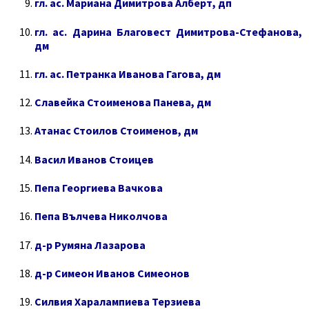
гл. ас. Мариана Димитрова Алберт, дп
гл. ас. Дарина Благовест Димитрова-Стефанова,
дм
гл. ас. Петранка Иванова Гагова, дм
Славейка Стоименова Панева, дм
Атанас Стоилов Стоименов, дм
Васил Иванов Стоицев
Пепа Георгиева Вачкова
Пепа Вълчева Николчова
д-р Румяна Лазарова
д-р Симеон Иванов Симеонов
Силвия Харалампиева Терзиева