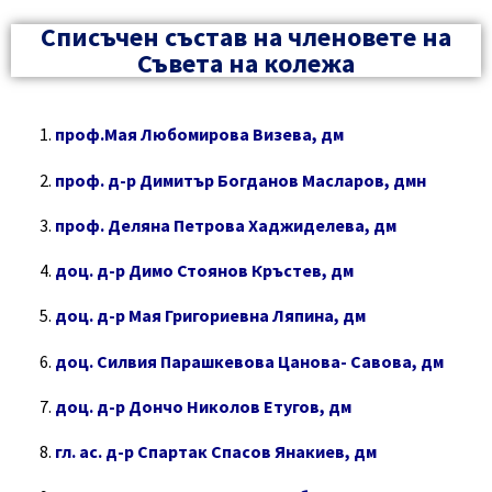
Списъчен състав на членовете на
Съвета на колежа
проф.Мая Любомирова Визева, дм
проф. д-р Димитър Богданов Масларов, дмн
проф. Деляна Петрова Хаджиделева, дм
доц. д-р Димо Стоянов Кръстев, дм
доц. д-р Мая Григориевна Ляпина, дм
доц. Силвия Парашкевова Цанова- Савова, дм
доц. д-р Дончо Николов Етугов, дм
гл. ас. д-р Спартак Спасов Янакиев, дм