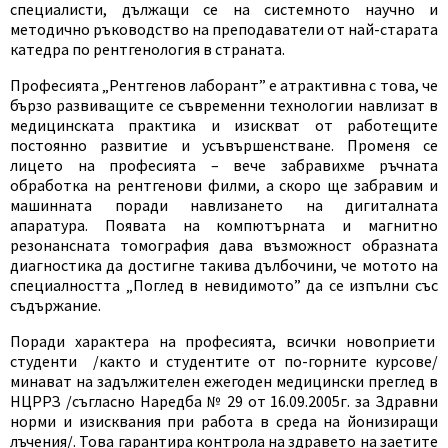
специалисти, дължащи се на системното научно и
методично ръководство на преподаватели от най-старата
катедра по рентгенология в страната.
Професията „Рентгенов лаборант” е атрактивна с това, че
бързо развиващите се съвременни технологии навлизат в
медицинската практика и изискват от работещите
постоянно развитие и усъвършенстване. Променя се
лицето на професията – вече забравихме ръчната
обработка на рентгенови филми, а скоро ще забравим и
машинната поради навлизането на дигиталната
апаратура. Появата на компютърната и магнитно
резонансната томография дава възможност образната
диагностика да достигне такива дълбочини, че мотото на
специалността „Поглед в невидимото” да се изпълни със
съдържание.
Поради характера на професията, всички новоприети
студенти /както и студентите от по-горните курсове/
минават на задължителен ежегоден медицински преглед в
НЦРРЗ /съгласно Наредба № 29 от 16.09.2005г. за Здравни
норми и изисквания при работа в среда на йонизиращи
лъчения/. Това гарантира контрола на здравето на заетите