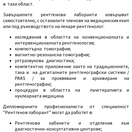
в тази област.
Завършилите рентгенови лаборанти извършват
самостоятелно, с останалите членове на медицинския екип
или под ръководството на лекаря-рентгенолог:
изследвания в областта на конвенционалната и
интервенционалната рентгенология;
компютърна томография;
магнитно-резонансна томография;
ултразвукова диагностика;
компетентно приложение както на традиционните,
така и на дигиталните рентгенографски системи /
PAKS / за проявяване и архивиране на
рентгенографии;
процедури в областта на лъчетерапията и
нуклеарната медицина.
Дипломираните професионалисти от специалност
“Рентгенов лаборант” могат да работят в:
Рентгенови кабинети и отделения към
диагностично-консултативни центрове;