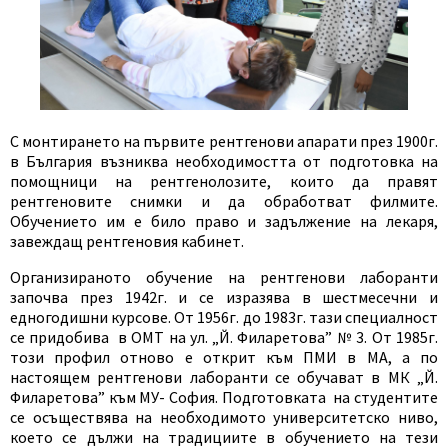
С монтирането на първите рентгенови апарати през 1900г.
в България възниква необходимостта от подготовка на
помощници на рентгенолозите, които да правят
рентгеновите снимки и да обработват филмите.
Обучението им е било право и задължение на лекаря,
завеждащ рентгеновия кабинет.
Организираното обучение на рентгенови лаборанти
започва през 1942г. и се изразява в шестмесечни и
едногодишни курсове. От 1956г. до 1983г. тази специалност
се придобива в ОМТ на ул. „Й. Филаретова” № 3. От 1985г.
този профил отново е открит към ПМИ в МА, а по
настоящем рентгенови лаборанти се обучават в МК „Й.
Филаретова” към МУ- София. Подготовката на студентите
се осъществява на необходимото университетско ниво,
което се дължи на традициите в обучението на тези