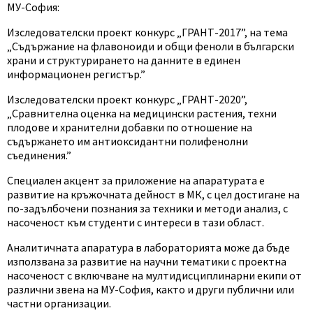
МУ-София:
Изследователски проект конкурс „ГРАНТ-2017”, на тема
„Съдържание на флавоноиди и общи феноли в български
храни и структурирането на данните в единен
информационен регистър.”
Изследователски проект конкурс „ГРАНТ-2020”,
„Сравнителна оценка на медицински растения, техни
плодове и хранителни добавки по отношение на
съдържането им антиоксидантни полифенолни
съединения.”
Специален акцент за приложение на апаратурата е
развитие на кръжочната дейност в МК, с цел достигане на
по-задълбочени познания за техники и методи анализ, с
насоченост към студенти с интереси в тази област.
Аналитичната апаратура в лабораторията може да бъде
използвана за развитие на научни тематики с проектна
насоченост с включване на мултидисциплинарни екипи от
различни звена на МУ-София, както и други публични или
частни организации.