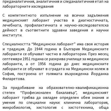
преданалитичния, аналитичния и следаналитичния етап на
лабораторните изследвания
С компетентното изпълнение на всички задължения
медицинският лаборант участва в диагностичната,
лечебната, профилактичната и научно-изследователска
дейност в съответните здравни заведения и научни
институти.
Специалността “Медицински лаборант” има своя история
и традиция. До 1944 година в България Медицинските
лаборанти се обучават частно в лаборатории. През месец
септември 1951 година се разкрива училище за медицински
лаборанти, а от 1956 година до днес медицинските
лаборанти се обучават в сградата на Медицински колеж в
София, построена от голямата възрожденка Йорданка
Филаретова.
За придобиване на образователно-квалификационна
степен “Професионален бакалавър”, медицинският
лаборант трябва да овладее определен обем знания и
умения по специални науки: клинична лаборатория,
микробиология, хистология с хистотехника, обща