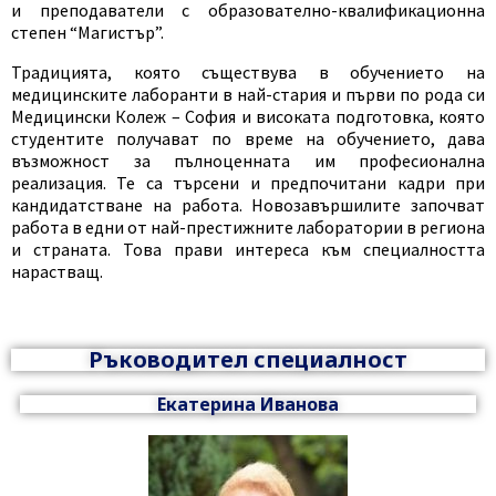
и преподаватели с образователно-квалификационна
степен “Магистър”.
Традицията, която съществува в обучението на
медицинските лаборанти в най-стария и първи по рода си
Медицински Колеж – София и високата подготовка, която
студентите получават по време на обучението, дава
възможност за пълноценната им професионална
реализация. Те са търсени и предпочитани кадри при
кандидатстване на работа. Новозавършилите започват
работа в едни от най-престижните лаборатории в региона
и страната. Това прави интереса към специалността
нарастващ.
Ръководител специалност
Eкатерина Иванова