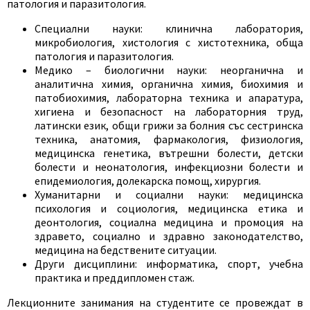
патология и паразитология.
Специални науки: клинична лаборатория,
микробиология, хистология с хистотехника, обща
патология и паразитология.
Медико – биологични науки: неорганична и
аналитична химия, органична химия, биохимия и
патобиохимия, лабораторна техника и апаратура,
хигиена и безопасност на лабораторния труд,
латински език, общи грижи за болния със сестринска
техника, анатомия, фармакология, физиология,
медицинска генетика, вътрешни болести, детски
болести и неонатология, инфекциозни болести и
епидемиология, долекарска помощ, хирургия.
Хуманитарни и социални науки: медицинска
психология и социология, медицинска етика и
деонтология, социална медицина и промоция на
здравето, социално и здравно законодателство,
медицина на бедствените ситуации.
Други дисциплини: информатика, спорт, учебна
практика и преддипломен стаж.
Лекционните занимания на студентите се провеждат в