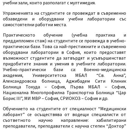
учебни зали, които разполагат с мултимедия.
Упражненията на студентите се провеждат в съвременно
обзаведени и оборудвани учебни лаборатории със
самостоятелни работни места.
Практическото обучение (учебна практика и
преддипломен стаж) на студентите се провежда в учебно-
практически бази. Това са най-престижните и съвременно
оборудвани лаборатории в София, които предоставят
възможност студентите да затвърдят и усъвършенстват
придобитите знания и умения в учебните лаборатории.
Учебно-практически бази са: Военно-медицинска
академия, Университетска МБАЛ “Св. Анна”,
Александровска болница, Аджибадем Сити Клиник
Болница Токуда – София, Първа МБАЛ – София,
Национална Многопрофилна Транспортна Болница “Цар
Борис ІІІ”, МИ МВР – София, СРИОКОЗ – София и др.
Обучението на студентите от специалност “Медицински
лаборант” се осъществява от водещи специалисти от
съответното научно направление: хабилитирани
преподаватели, преподаватели с научна степен “Доктор”