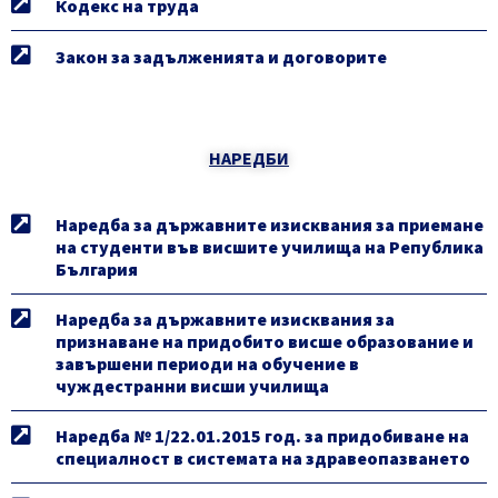
Кодекс на труда
Закон за задълженията и договорите
НАРЕДБИ
Наредба за държавните изисквания за приемане
на студенти във висшите училища на Република
България
Наредба за държавните изисквания за
признаване на придобито висше образование и
завършени периоди на обучение в
чуждестранни висши училища
Наредба № 1/22.01.2015 год. за придобиване на
специалност в системата на здравеопазването