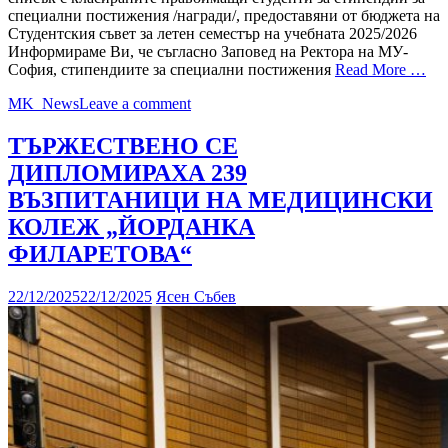
специални постижения /награди/, предоставяни от бюджета на
Студентския съвет за летен семестър на учебната 2025/2026
Информираме Ви, че съгласно Заповед на Ректора на МУ-
София, стипендиите за специални постижения
Read More …
MK_News
Leave a comment
ТЪРЖЕСТВЕНО СЕ
ДИПЛОМИРАХА 239
ВЪЗПИТАНИЦИ НА МЕДИЦИНСКИ
КОЛЕЖ „ЙОРДАНКА
ФИЛАРЕТОВА“
22/12/2025
22/12/2025
Ясен Събев