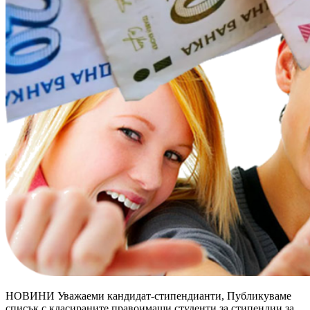
НОВИНИ Уважаеми кандидат-стипендианти, Публикуваме
списък с класираните правоимащи студенти за стипендии за