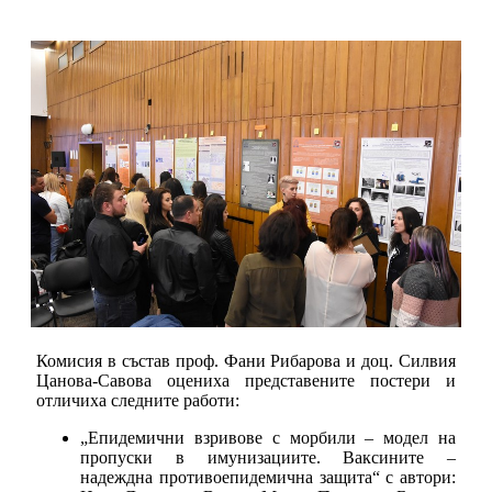
Комисия в състав проф. Фани Рибарова и доц. Силвия
Цанова-Савова оцениха представените постери и
отличиха следните работи:
„Епидемични взривове с морбили – модел на
пропуски в имунизациите. Ваксините –
надеждна противоепидемична защита“ с автори: