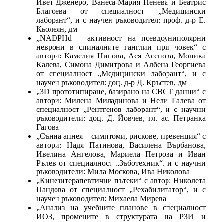
Ивет Дженеро, Ванеса-Мария Пенева и Беатрис
Благоева от специалност „Медицински
лаборант“, и с научен ръководител: проф. д-р Е.
Кьолеян, дм
„NADPHd – активност на псевдоуниполярни
неврони в спиналните ганглии при човек“ с
автори: Камелия Нинова, Ася Асенова, Моника
Калева, Симона Димитрова и Албена Георгиева
от специалност „Медицински лаборант“, и с
научен ръководител: доц. д-р Д. Кръстев, дм
„3D прототипиране, базирано на СВСТ данни“ с
автори: Милена Миладинова и Нели Галева от
специалност „Рентгенов лаборант“, и с научни
ръководители: доц. Д. Йовчев, гл. ас. Петранка
Гагова
„Сънна апнея – симптоми, рискове, превенция“ с
автори: Надя Патинова, Василена Върбанова,
Ивелина Ангелова, Мариела Петрова и Иван
Рълев от специалност „Зъботехник“, и с научни
ръководители: Мила Москова, Ива Николова
„Кинезитерапевтични пътеки“ с автор: Николета
Пандова от специалност „Рехабилитатор“, и с
научен ръководител: Михаела Мирева
„Анализ на учебните планове в специалност
ИОЗ, промените в структурата на РЗИ и