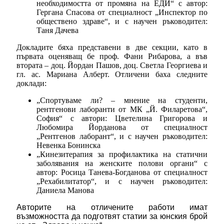
необходимостта от промяна на ЕДИ“ с автор:
Гергана Спасова от специалност „Инспектор по
обществено здраве“, и с научен ръководител:
Таня Дачева
Докладите бяха представени в две секции, като в
първата оценяващ бе проф. Фани Рибарова, а във
втората – доц. Йордан Пашов, доц. Светла Георгиева и
гл. ас. Мариана Алберт. Отличени баха следните
доклади:
„Спортуваме ли? – мнение на студенти,
рентгенови лаборанти от МК „Й. Филаретова“,
София“ с автори: Цветелина Григорова и
Любомира Йорданова от специалност
„Рентгенов лаборант“, и с научен ръководител:
Невенка Бонинска
„Кинезитерапия за профилактика на статични
заболявания на женските полови органи“ с
автор: Росица Танева-Богданова от специалност
„Рехабилитатор“, и с научен ръководител:
Даниела Манова
Авторите на отличените работи имат
възможността да подготвят статии за юнския брой