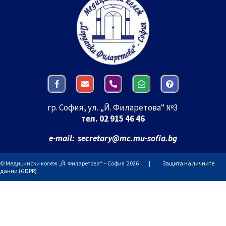
гр. София, ул. „Й. Филаретова“ №3
тел. 02 915 46 46
e-mail: secretary
@mc.mu-sofia.bg
© Медицински колеж „Й. Филаретова“ – София 2026 |
Защита на личните
данни (GDPR)