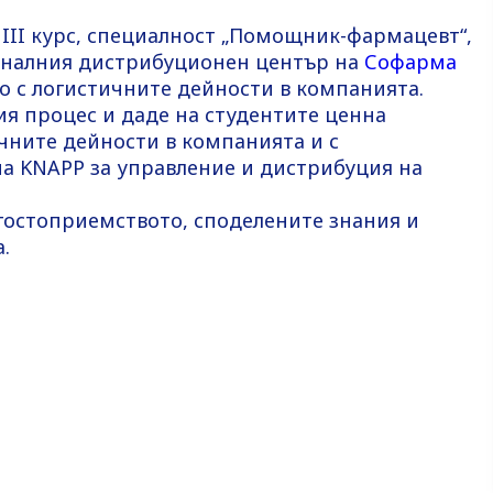
 III курс, специалност „Помощник-фармацевт“,
оналния дистрибуционен център на
Софарма
зо с логистичните дейности в компанията.
я процес и даде на студентите ценна
ичните дейности в компанията и с
а KNAPP за управление и дистрибуция на
гостоприемството, споделените знания и
.