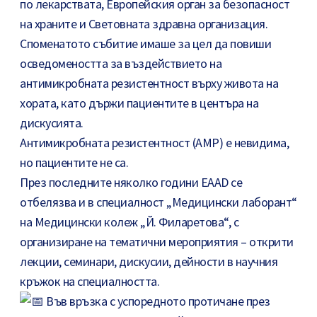
по лекарствата, Европейския орган за безопасност
на храните и Световната здравна организация.
Споменатото събитие имаше за цел да повиши
осведомеността за въздействието на
антимикробната резистентност върху живота на
хората, като държи пациентите в центъра на
дискусията.
Антимикробната резистентност (АМР) е невидима,
но пациентите не са.
През последните няколко години EAAD се
отбелязва и в специалност „Медицински лаборант“
на Медицински колеж „Й. Филаретова“, с
организиране на тематични мероприятия – открити
лекции, семинари, дискусии, дейности в научния
кръжок на специалността.
Във връзка с успоредното протичане през