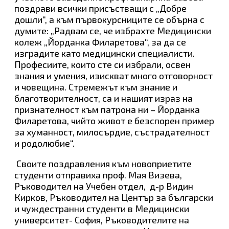
поздрави всички присъстващи с „Добре
дошли“, а към първокурсниците се обърна с
думите: „Радвам се, че избрахте Медицински
колеж „Йорданка Филаретова“, за да се
изградите като медицински специалисти.
Професиите, които сте си избрали, освен
знания и умения, изискват много отговорност
и човещина. Стремежът към знание и
благотворителност, са и нашият израз на
признателност към патрона ни – Йорданка
Филаретова, чийто живот е безспорен пример
за хуманност, милосърдие, състрадателност
и родолюбие“.
Своите поздравления към новоприетите
студенти отправиха проф. Мая Визева,
Ръководител на Учебен отдел, д-р Видин
Кирков, Ръководител на Център за български
и чуждестранни студенти в Медицински
университет- София, Ръководителите на