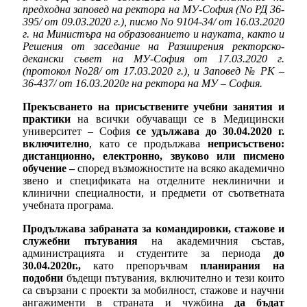
предходна заповед на ректора на МУ-София (No РД 36-
395/ от 09.03.2020 г.), писмо No 9104-34/ от 16.03.2020
г. на Министъра на образованието и науката, както и
Решения от заседание на Разширения ректорско-
декански съвет на МУ-София от 17.03.2020 г.
(протокол No28/ от 17.03.2020 г.), и Заповед № РК –
36-437/ от 16.03.2020г на ректора на МУ – София.
Прекъсването на присъствените учебни занятия и
практики
на всички обучаващи се в Медицински
университет – София
се удължава до 30.04.2020
г.
включително
, като се продължава
неприсъствено:
дистанционно, електронно, звуково или писмено
обучение –
според възможностите на всяко академично
звено и спецификата на отделните неклинични и
клинични специалности, и предмети от съответната
учебната програма.
Продължава забраната за командировки, стажове и
служебни пътувания
на академичния състав,
администрацията и студентите за периода
до
30.04.2020г.,
като препоръчвам
планирания на
подобни
бъдещи пътувания, включително и тези които
са свързани с проекти за мобилност, стажове и научни
ангажименти в страната и чужбина
да бъдат