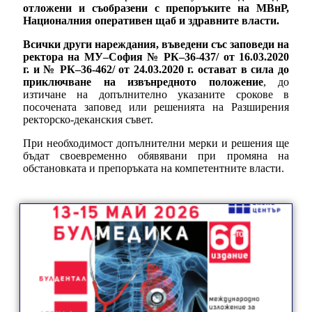
отложени и съобразени с препоръките на МВнР,
Националния оперативен щаб и здравните власти.
Всички други нареждания, въведени със заповеди на
ректора на МУ–София № РК–36-437/ от 16.03.2020
г.
и № РК–36-462/ от 24.03.2020 г.
остават в сила до
приключване на извънредното положение
, до
изтичане на допълнително указаните срокове в
посочената заповед или решенията на Разширения
ректорско-деканския съвет.
При необходимост допълнителни мерки и решения ще
бъдат своевременно обявявани при промяна на
обстановката и препоръката на компетентните власти.