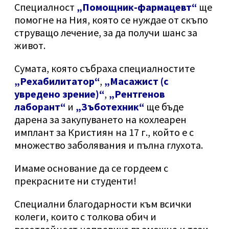
Специалност
„Помощник-фармацевт“
ще
помогне на Ния, която се нуждае от скъпо
струващо лечение, за да получи шанс за
живот.
Сумата, която събраха специалностите
„Рехабилитатор“
,
„Масажист (с
увредено зрение)“
,
„Рентгенов
лаборант“
и
„Зъботехник“
ще бъде
дарена за закупуването на кохлеарен
имплант за Кристиян на 17 г., който е с
множество заболявания и пълна глухота.
Имаме основание да се гордеем с
прекрасните ни студенти!
Специални благодарности към всички
колеги, които с толкова обич и