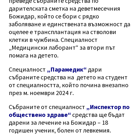
преведе събраните средства по
дарителската сметка на деветмесечния
Божидар, който се бори с рядко
заболяване и единствената възможност да
оцелее е трансплантация на стволови
клетки в чужбина. Специалност
„Медицински лаборант“ за втори път
помага на детето.
Специалност
„Парамедик“
дари
събраните средства на детето на студент
от специалността, който почина внезапно
през м. ноември 2024 г.
Събраните от специалност
„Инспектор по
обществено здраве“
средства ще бъдат
дарени за лечение на Божидар – 18
годишен ученик, болен от левкемия.