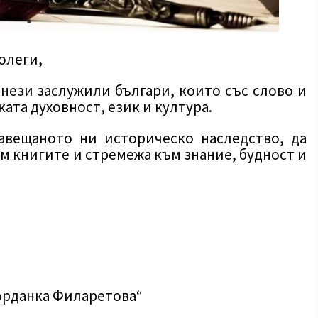
олеги,
нези заслужили българи, които със слово и
ката духовност, език и култура.
авещаното ни историческо наследство, да
 книгите и стремежа към знание, будност и
орданка Филаретова“