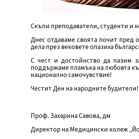
Скъпи преподаватели, студенти и к
Днес отдаваме своята почит пред о
дела през вековете опазиха българс
С чест и достойнство да пазим з
поддържаме пламъка на любовта към
национално самочувствие!
Честит Ден на народните будители!
Проф. Захарина Савова, дм
Директор на Медицински колеж „Й